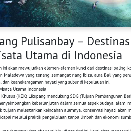
ang Pulisanbay – Destinas
sata Utama di Indonesia
ni akan mewujudkan elemen-elemen kunci dari destinasi paling ikon
an Maladewa yang tenang, semangat riang Ibiza, aura Bali yang pen
 dan keanekaragaman hayati yang subur di kepulauan ini.
wisata Utama Indonesia
 Khusus (KEK) Likupang mendukung SDG (Tujuan Pembangunan Berk
nyeimbangkan keberlanjutan dalam semua aspek budaya, alam, ma
k tujuan melestarikan keindahan alamnya, konservasi hayati akan m
dicapai melalui praktik pengelolaan tanpa limbah dan ekonomi sumb