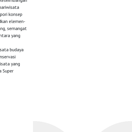
i keseimbangan
pariwisata
opori konsep
udkan elemen-
nang, semangat
ntara yang
isata budaya
nservasi
isata yang
a Super