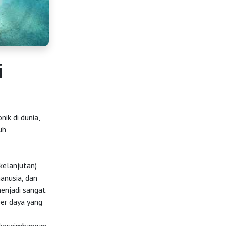
i
ik di dunia,
uh
elanjutan)
nusia, dan
enjadi sangat
er daya yang