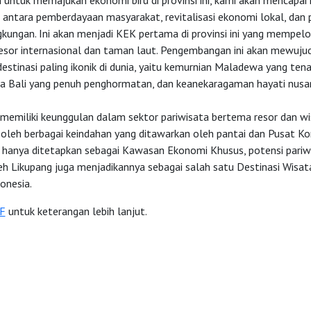
 untuk memajukan ekonomi biru di provinsi ini, kami akan mencapa
 antara pemberdayaan masyarakat, revitalisasi ekonomi lokal, dan 
gkungan. Ini akan menjadi KEK pertama di provinsi ini yang mempel
resor internasional dan taman laut. Pengembangan ini akan mewuj
estinasi paling ikonik di dunia, yaitu kemurnian Maladewa yang te
aura Bali yang penuh penghormatan, dan keanekaragaman hayati nusa
memiliki keunggulan dalam sektor pariwisata bertema resor dan w
 oleh berbagai keindahan yang ditawarkan oleh pantai dan Pusat Ko
k hanya ditetapkan sebagai Kawasan Ekonomi Khusus, potensi pariw
eh Likupang juga menjadikannya sebagai salah satu Destinasi Wisat
donesia.
F
untuk keterangan lebih lanjut.