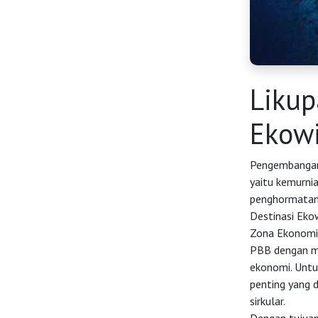
HOME
OSS
Likup
Ekowi
Agenda
Pengembangan i
yaitu kemurni
Investasi
penghormatan,
Destinasi Eko
Zona Ekonomi
PBB dengan me
ekonomi. Untu
penting yang 
sirkular.