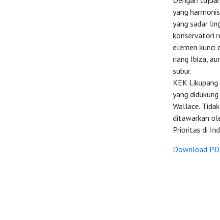
Dengan tujuan
yang harmonis
yang sadar lin
konservatori 
elemen kunci d
riang Ibiza, 
subur.
KEK Likupang 
yang didukung
Wallace. Tida
ditawarkan ol
Prioritas di In
Download PD